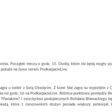
mia. Początek meczu o godz. 15. Osoby, które nie będą mogły prz
z pokaże na żywo serwis PodkarpacieLive.
zagra u siebie z Sołą Oświęcim. Z kolei Stal zagra na wyjeździe z 
enia od godz. 16 na PodkarpacieLive. Różnica punktowa pomiędzy Re
nej ?Pasiaków? i zwycięstwa podopiecznych Bohdana Bławackiego b
każą, która z rzeszowskich drużyn posiada większy potencjał,