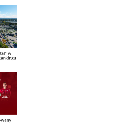
tal" w
Rankingu
nowany